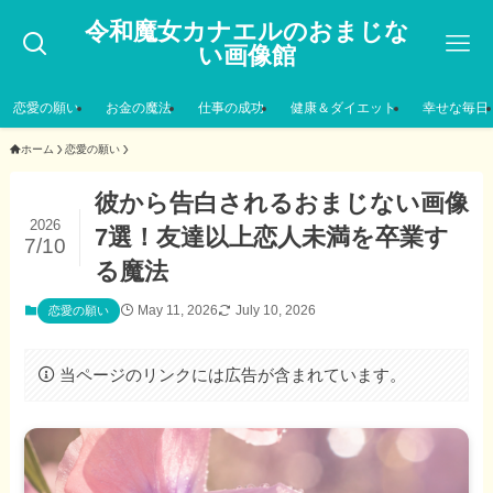
令和魔女カナエルのおまじな
い画像館
恋愛の願い
お金の魔法
仕事の成功
健康＆ダイエット
幸せな毎日
ホーム
恋愛の願い
彼から告白されるおまじない画像
2026
7選！友達以上恋人未満を卒業す
7/10
る魔法
May 11, 2026
July 10, 2026
恋愛の願い
当ページのリンクには広告が含まれています。