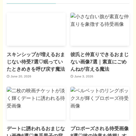
スキンシップが増えるおま
彼氏と仲直りできるおまじ
じない待受7選♡眠ってい
ない画像7選｜素直にごめ
たときめきを呼び戻す魔法
んねが言える魔法
June 20, 2026
June 3, 2026
デートに誘われるおまじな
プロポーズされる待受画像
い画像6選♡奥手男子の背
8選♡彼の決意を後押しす