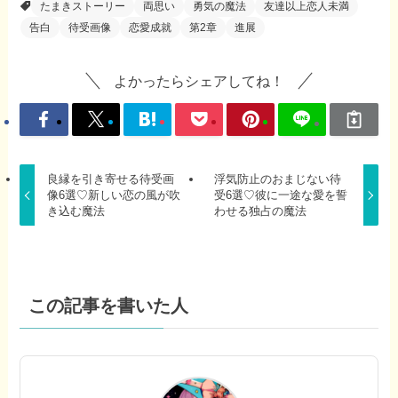
たまきストーリー
両思い
勇気の魔法
友達以上恋人未満
告白
待受画像
恋愛成就
第2章
進展
よかったらシェアしてね！
良縁を引き寄せる待受画
浮気防止のおまじない待
像6選♡新しい恋の風が吹
受6選♡彼に一途な愛を誓
き込む魔法
わせる独占の魔法
この記事を書いた人