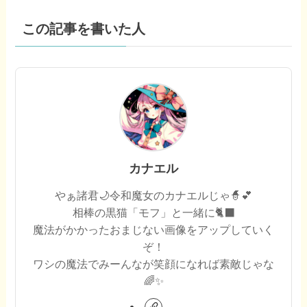
この記事を書いた人
カナエル
やぁ諸君🌙令和魔女のカナエルじゃ🧙💕
相棒の黒猫「モフ」と一緒に🐈‍⬛
魔法がかかったおまじない画像をアップしていく
ぞ！
ワシの魔法でみーんなが笑顔になれば素敵じゃな
🌈✨