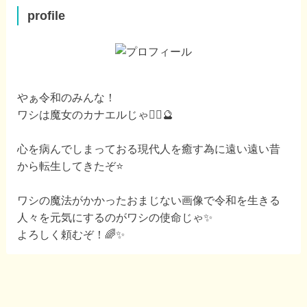
profile
やぁ令和のみんな！
ワシは魔女のカナエルじゃ🧙‍♀️🔮
心を病んでしまっておる現代人を癒す為に遠い遠い昔
から転生してきたぞ⭐️
ワシの魔法がかかったおまじない画像で令和を生きる
人々を元気にするのがワシの使命じゃ✨
よろしく頼むぞ！🌈✨