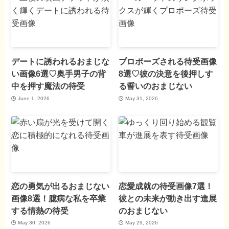
デートに誘われるおまじな
プロポーズされる待受画像
い画像6選♡奥手男子の背
8選♡彼の決意を後押しす
中を押す魔法の待受
る誓いのおまじない
June 1, 2026
May 31, 2026
恋の勇気が出るおまじない
恋愛成就の待受画像7選！
画像8選！臆病な私を卒業
彼との未来が動き出す進展
する情熱の待受
のおまじない
May 30, 2026
May 29, 2026