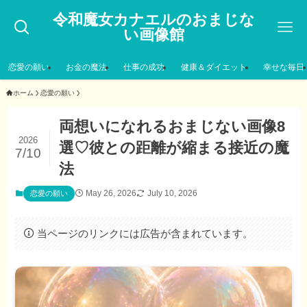
令和魔女カナエルのおまじな
い画像館
恋愛の願い
お金の魔法
仕事の成功
健康＆ダイエット
幸せな毎日
ホーム
恋愛の願い
両想いになれるおまじない画像8
2026
選♡彼との距離が縮まる接近の魔
7/10
法
May 26, 2026
July 10, 2026
恋愛の願い
当ページのリンクには広告が含まれています。