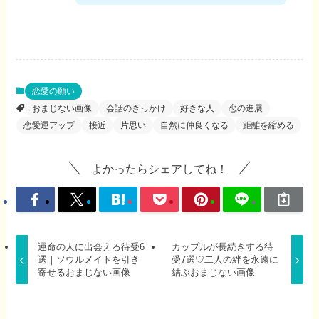
恋愛の願い
おまじない画像
会話のきっかけ
好きな人
恋の進展
恋愛運アップ
接近
片思い
自然に仲良くなる
距離を縮める
よかったらシェアしてね！
運命の人に出会える待受6
カップルが長続きする待
選｜ソウルメイトを引き
受7選♡二人の絆を永遠に
寄せるおまじない画像
結ぶおまじない画像