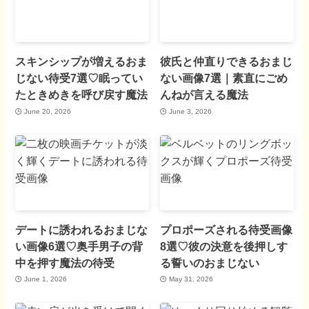
スキンシップが増えるおま
彼氏と仲直りできるおまじ
じない待受7選♡眠ってい
ない画像7選｜素直にごめ
たときめきを呼び戻す魔法
んねが言える魔法
June 20, 2026
June 3, 2026
デートに誘われるおまじな
プロポーズされる待受画像
い画像6選♡奥手男子の背
8選♡彼の決意を後押しす
中を押す魔法の待受
る誓いのおまじない
June 1, 2026
May 31, 2026