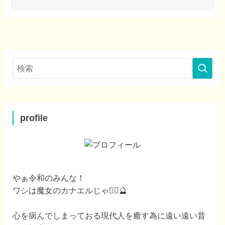
profile
やぁ令和のみんな！
ワシは魔女のカナエルじゃ🧙‍♀️🔮
心を病んでしまっておる現代人を癒す為に遠い遠い昔