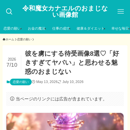
令和魔女カナエルのおまじな
い画像館
恋愛の願い
お金の魔法
仕事の成功
健康＆ダイエット
幸せな毎日
ホーム
恋愛の願い
彼を虜にする待受画像8選♡「好
2026
きすぎてヤバい」と思わせる魅
7/10
惑のおまじない
May 13, 2026
July 10, 2026
恋愛の願い
当ページのリンクには広告が含まれています。