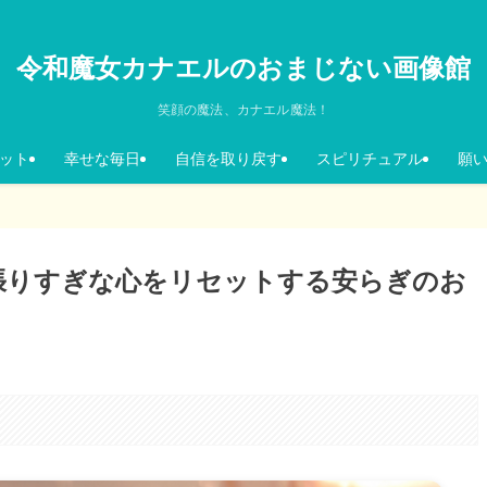
令和魔女カナエルのおまじない画像館
笑顔の魔法、カナエル魔法！
ット
幸せな毎日
自信を取り戻す
スピリチュアル
願
張りすぎな心をリセットする安らぎのお
。