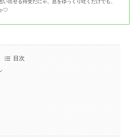
思い出せる待受だにゃ。息をゆっくり吐くだけでも、
ゃ♡
目次
ル