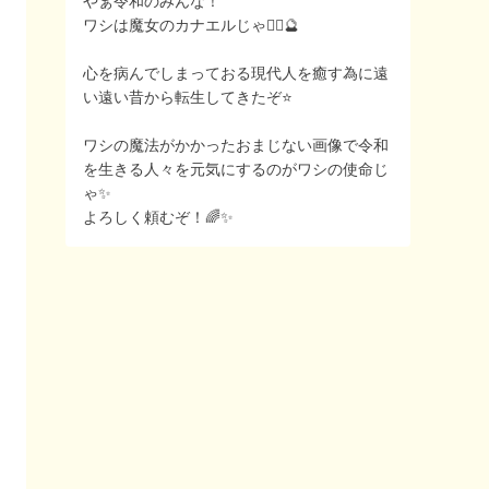
やぁ令和のみんな！
ワシは魔女のカナエルじゃ🧙‍♀️🔮
心を病んでしまっておる現代人を癒す為に遠
い遠い昔から転生してきたぞ⭐️
ワシの魔法がかかったおまじない画像で令和
を生きる人々を元気にするのがワシの使命じ
ゃ✨
よろしく頼むぞ！🌈✨