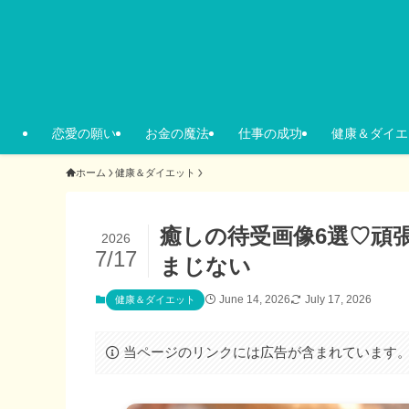
恋愛の願い
お金の魔法
仕事の成功
健康＆ダイエ
ホーム
健康＆ダイエット
癒しの待受画像6選♡頑
2026
7/17
まじない
June 14, 2026
July 17, 2026
健康＆ダイエット
当ページのリンクには広告が含まれています