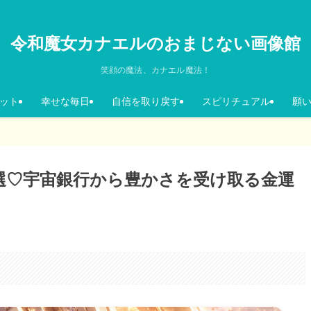
令和魔女カナエルのおまじない画像館
笑顔の魔法、カナエル魔法！
ット
幸せな毎日
自信を取り戻す
スピリチュアル
願
選♡宇宙銀行から豊かさを受け取る金運
。