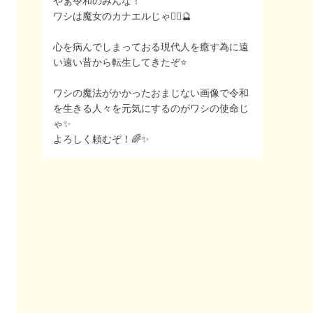
やぁ令和のみんな！
ワシは魔女のカナエルじゃ🧙‍♀️🔮
心を病んでしまっておる現代人を癒す為に遠
い遠い昔から転生してきたぞ⭐️
ワシの魔法がかかったおまじない画像で令和
を生きる人々を元気にするのがワシの使命じ
ゃ✨
よろしく頼むぞ！🌈✨