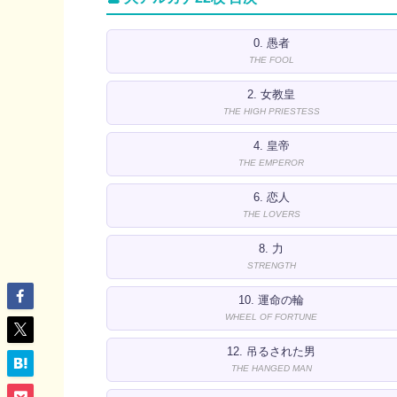
0. 愚者
THE FOOL
2. 女教皇
THE HIGH PRIESTESS
4. 皇帝
THE EMPEROR
6. 恋人
THE LOVERS
8. 力
STRENGTH
10. 運命の輪
WHEEL OF FORTUNE
12. 吊るされた男
THE HANGED MAN