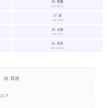
15. 悪魔
THE DEVIL
17. 星
THE STAR
19. 太陽
THE SUN
21. 世界
THE WORLD
目次
なに？