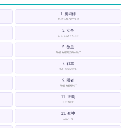
1. 魔術師
THE MAGICIAN
3. 女帝
THE EMPRESS
5. 教皇
THE HIEROPHANT
7. 戦車
THE CHARIOT
9. 隠者
THE HERMIT
11. 正義
JUSTICE
13. 死神
DEATH