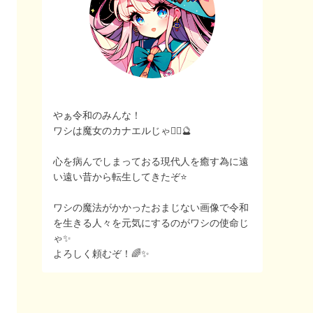
やぁ令和のみんな！
ワシは魔女のカナエルじゃ🧙‍♀️🔮
心を病んでしまっておる現代人を癒す為に遠
い遠い昔から転生してきたぞ⭐️
ワシの魔法がかかったおまじない画像で令和
を生きる人々を元気にするのがワシの使命じ
ゃ✨
よろしく頼むぞ！🌈✨