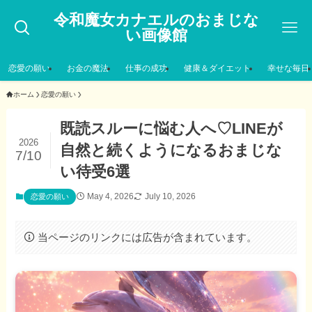
令和魔女カナエルのおまじな
い画像館
恋愛の願い
お金の魔法
仕事の成功
健康＆ダイエット
幸せな毎日
ホーム
恋愛の願い
既読スルーに悩む人へ♡LINEが
2026
自然と続くようになるおまじな
7/10
い待受6選
May 4, 2026
July 10, 2026
恋愛の願い
当ページのリンクには広告が含まれています。