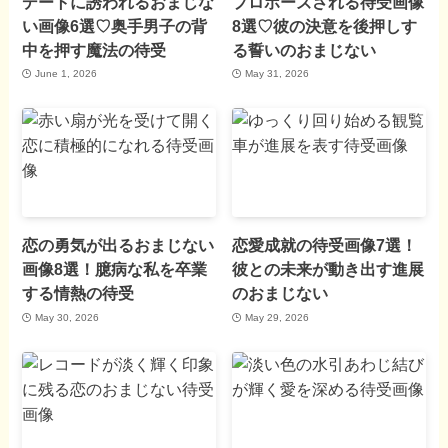
デートに誘われるおまじな
プロポーズされる待受画像
い画像6選♡奥手男子の背
8選♡彼の決意を後押しす
中を押す魔法の待受
る誓いのおまじない
June 1, 2026
May 31, 2026
恋の勇気が出るおまじない
恋愛成就の待受画像7選！
画像8選！臆病な私を卒業
彼との未来が動き出す進展
する情熱の待受
のおまじない
May 30, 2026
May 29, 2026