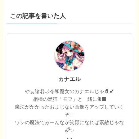
この記事を書いた人
カナエル
やぁ諸君🌙令和魔女のカナエルじゃ🧙💕
相棒の黒猫「モフ」と一緒に🐈‍⬛
魔法がかかったおまじない画像をアップしていく
ぞ！
ワシの魔法でみーんなが笑顔になれば素敵じゃな
🌈✨