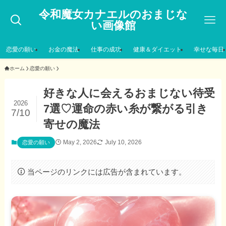
令和魔女カナエルのおまじな
い画像館
恋愛の願い
お金の魔法
仕事の成功
健康＆ダイエット
幸せな毎日
ホーム
恋愛の願い
好きな人に会えるおまじない待受
2026
7選♡運命の赤い糸が繋がる引き
7/10
寄せの魔法
May 2, 2026
July 10, 2026
恋愛の願い
当ページのリンクには広告が含まれています。