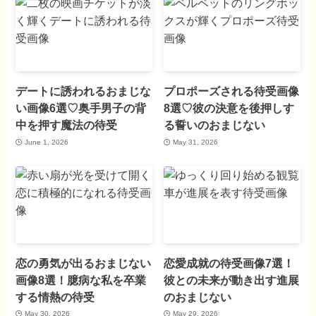
デートに誘われるおまじな
プロポーズされる待受画像
い画像6選♡奥手男子の背
8選♡彼の決意を後押しす
中を押す魔法の待受
る誓いのおまじない
June 1, 2026
May 31, 2026
恋の勇気が出るおまじない
恋愛成就の待受画像7選！
画像8選！臆病な私を卒業
彼との未来が動き出す進展
する情熱の待受
のおまじない
May 30, 2026
May 29, 2026